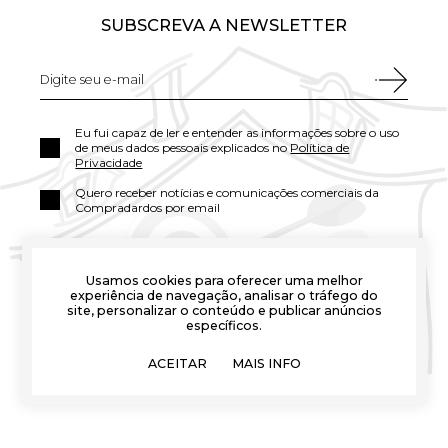
SUBSCREVA A NEWSLETTER
Eu fui capaz de ler e entender as informações sobre o uso
de meus dados pessoais explicados no
Política de
Privacidade
Quero receber notícias e comunicações comerciais da
Compradardos por email
Usamos cookies para oferecer uma melhor
experiência de navegação, analisar o tráfego do
site, personalizar o conteúdo e publicar anúncios
específicos.
ACEITAR
MAIS INFO
DIANA MARKETING CIA SA - Avda. La Bisbal s/n - 17251 Calonge, Girona (España)
info@comprardardos.com