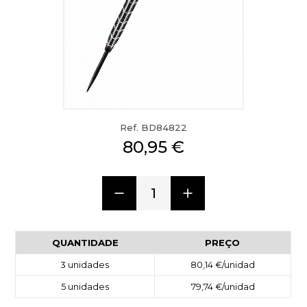
Ref. BD84822
80,95 €
1
QUANTIDADE
PREÇO
3
unidades
80,14 €
/unidad
5
unidades
79,74 €
/unidad