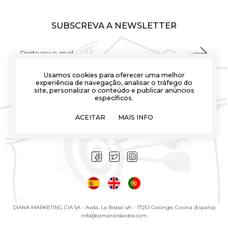
SUBSCREVA A NEWSLETTER
Usamos cookies para oferecer uma melhor
Eu fui capaz de ler e entender as informações sobre o uso
experiência de navegação, analisar o tráfego do
de meus dados pessoais explicados no
Política de
site, personalizar o conteúdo e publicar anúncios
Privacidade
específicos.
Quero receber notícias e comunicações comerciais da
ACEITAR
MAIS INFO
Compradardos por email
DIANA MARKETING CIA SA - Avda. La Bisbal s/n - 17251 Calonge, Girona (España)
info@comprardardos.com