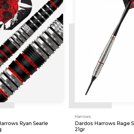
Harrows
arrows Ryan Searle
Dardos Harrows Rage S
g
21gr