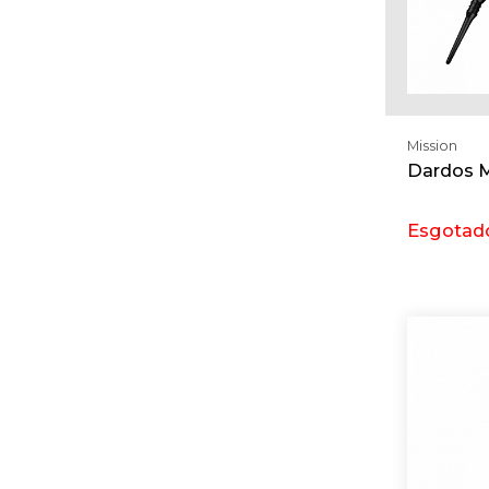
Mission
Dardos M
Esgotad
Req