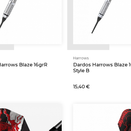
Harrows
arrows Blaze 16grR
Dardos Harrows Blaze 
Style B
15,40 €
cionar
Adicionar