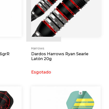
Harrows
16grR
Dardos Harrows Ryan Searle
Latón 20g
Esgotado
Requerer