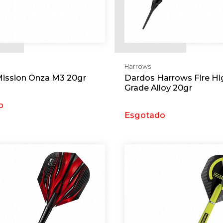
Harrows
ission Onza M3 20gr
Dardos Harrows Fire Hi
Grade Alloy 20gr
o
Esgotado
uerer
Requerer