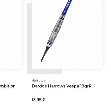
Harrows
mbition
Dardos Harrows Vespa 18grR
13,95 €
Adicionar