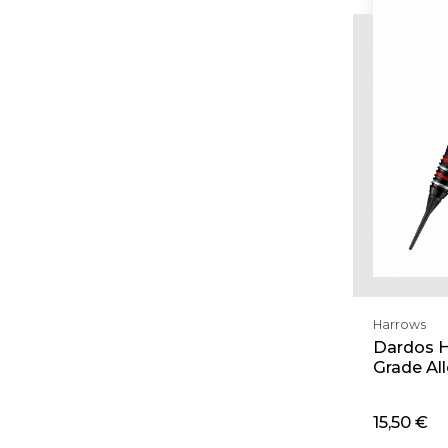
Harrows
Dardos H
Grade All
15,50 €
Adi