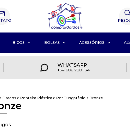
TATO
PESQ
BICOS
BOLSAS
ACESSÓRIOS
AL
WHATSAPP
+34 608 720 134
>
Dardos
>
Ponteira Plástica
>
Por Tungstênio
>
Bronze
onze
tigos