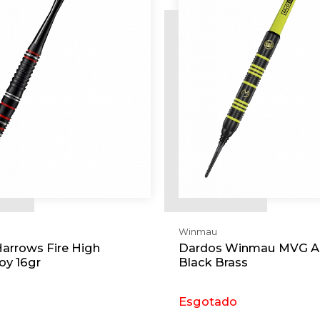
Winmau
arrows Fire High
Dardos Winmau MVG A
oy 16gr
Black Brass
Esgotado
cionar
Requerer