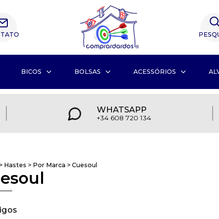
TATO
PESQ
BICOS
BOLSAS
ACESSÓRIOS
AL
WHATSAPP
+34 608 720 134
>
Hastes
>
Por Marca
>
Cuesoul
esoul
tigos