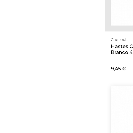
Cuesoul
Hastes 
Branco 
9,45 €
Adi