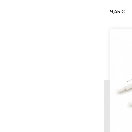
9,45 €
Adi