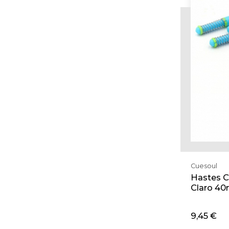
Cuesoul
Hastes C
Claro 40
9,45 €
Adi