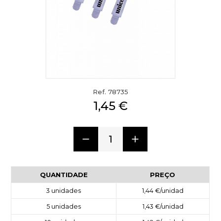
Ref. 78735
1,45 €
1
QUANTIDADE
PREÇO
3
unidades
1,44 €
/unidad
5
unidades
1,43 €
/unidad