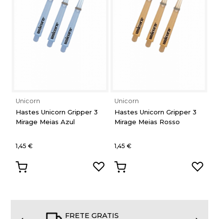
Unicorn
Unicorn
U
Hastes Unicorn Gripper 3
Hastes Unicorn Gripper 3
H
Mirage Meias Azul
Mirage Meias Rosso
M
1,45 €
1,45 €
1,
FRETE GRATIS