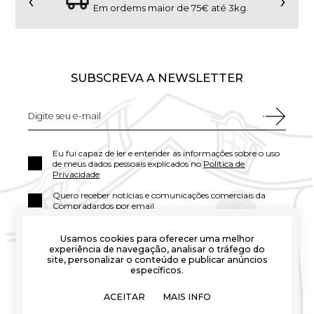
‹
›
Em ordems maior de 75€ até 3kg.
SUBSCREVA A NEWSLETTER
Eu fui capaz de ler e entender as informações sobre o uso
de meus dados pessoais explicados no
Política de
Privacidade
Quero receber notícias e comunicações comerciais da
Compradardos por email
Usamos cookies para oferecer uma melhor
experiência de navegação, analisar o tráfego do
site, personalizar o conteúdo e publicar anúncios
específicos.
ACEITAR
MAIS INFO