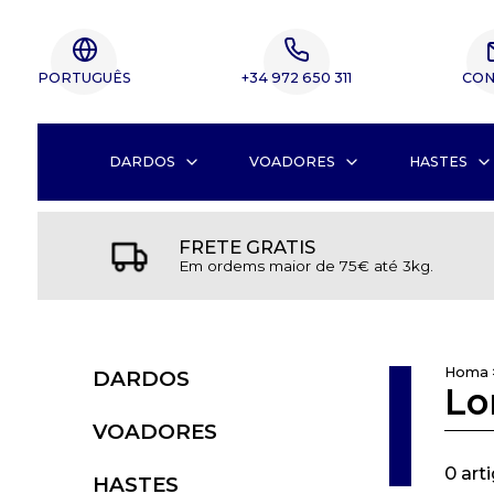
PORTUGUÊS
+34 972 650 311
CON
DARDOS
VOADORES
HASTES
FRETE GRATIS
Em ordems maior de 75€ até 3kg.
Homa
DARDOS
Lo
VOADORES
0 art
HASTES