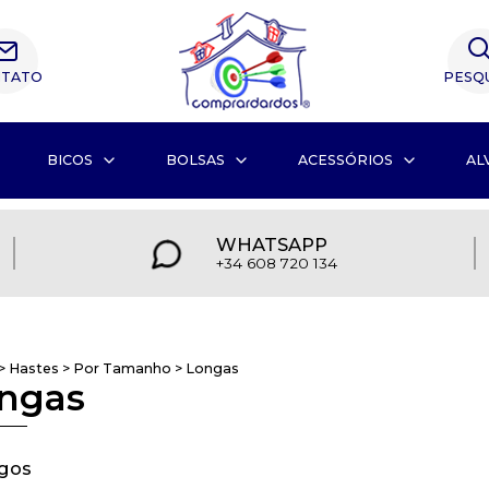
TATO
PESQ
BICOS
BOLSAS
ACESSÓRIOS
AL
WHATSAPP
+34 608 720 134
>
Hastes
>
Por Tamanho
>
Longas
ngas
igos