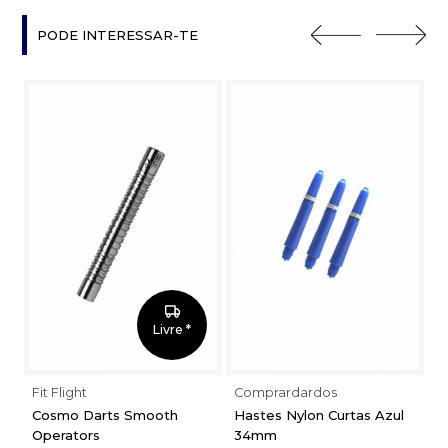
PODE INTERESSAR-TE
Livre *
Fit Flight
Comprardardos
Fi
Cosmo Darts Smooth
Hastes Nylon Curtas Azul
V
Operators
34mm
D