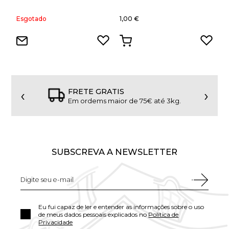
Esgotado
1,00 €
E
‹
›
FRETE GRATIS
Em ordems maior de 75€ até 3kg.
SUBSCREVA A NEWSLETTER
Eu fui capaz de ler e entender as informações sobre o uso
de meus dados pessoais explicados no
Política de
Privacidade