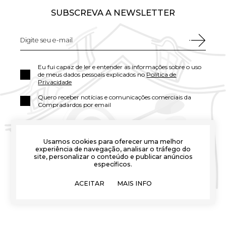
SUBSCREVA A NEWSLETTER
Eu fui capaz de ler e entender as informações sobre o uso
de meus dados pessoais explicados no
Política de
Privacidade
Quero receber notícias e comunicações comerciais da
Compradardos por email
Usamos cookies para oferecer uma melhor
experiência de navegação, analisar o tráfego do
site, personalizar o conteúdo e publicar anúncios
específicos.
ACEITAR
MAIS INFO
DIANA MARKETING CIA SA - Avda. La Bisbal s/n - 17251 Calonge, Girona (España)
info@comprardardos.com